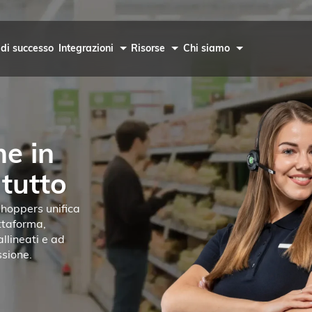
 di successo
Integrazioni
Risorse
Chi siamo
ne in
tutto
-hoppers unifica
attaforma,
llineati e ad
ssione.