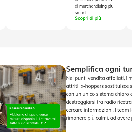
decisioni operative e
di merchandising più
smart.
Scopri di più
Semplifica ogni t
Nei punti vendita affollati, i
attriti. x-hoppers sostituisce
con un unico sistema chiaro e
destreggiarsi tra radio ricetr
cercare informazioni. I team 
rimanere più calmi, ad avere p