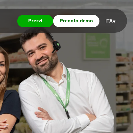
ITA
Prezzi
Prenota demo
▾