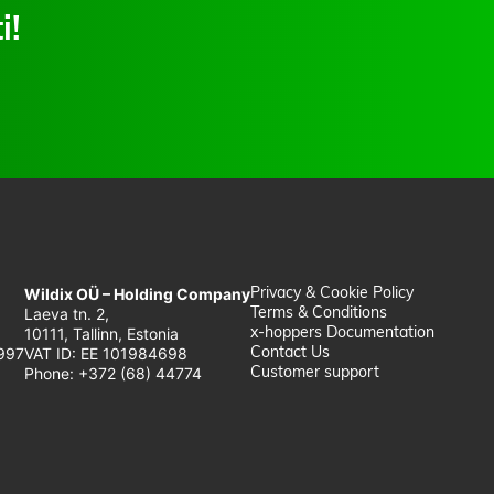
i!
Wildix OÜ – Holding Company
Privacy & Cookie Policy
Laeva tn. 2,
Terms & Conditions
10111, Tallinn, Estonia
x-hoppers Documentation
997
VAT ID: EE 101984698
Contact Us
Phone: +372 (68) 44774
Customer support