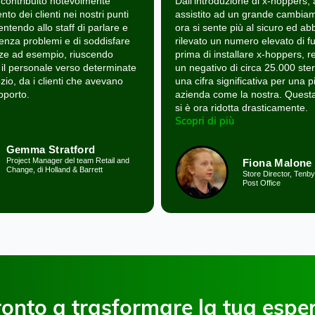
troduzione di x‑hoppers, abbiamo
Prima di avere x‑hoppers
to ad un grande cambiamento. Lo staff
quattro tentativi di furto 
sente più al sicuro ed abbiamo anche
con il sistema x‑hoppers,
o un numero elevato di furti. Poco
in media 1/1,5 tentativi di
i installare x‑hoppers, registravamo
E, da quando abbiamo i
ivo di circa 25.000 sterline all'anno,
il sistema, non abbiamo r
a significativa per una piccola
recensione negativa da par
 come la nostra. Questa cifra ora
sentivano spiati o seguiti 
 ridotta drasticamente.
dello store.
di più
Scopri di più
Fiona Malone
Martin V
Store Director, Tenby Stores &
Responsabile
Post Office
House of Spe
ronto a trasformare la tua espe