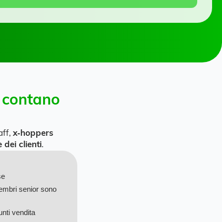
e contano
aff,
x‑hoppers
 dei clienti
.
se
embri senior sono
nti vendita