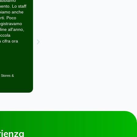
, registravamo circa
x‑hoppers ha contribuito notevolmente
a settimana. Ora,
al coinvolgimento dei clienti nei nostri punti
 registriamo
vendita, consentendo allo staff di parlare e
 furto a settimana.
comunicare senza problemi e di soddisfar
mplementato
le loro esigenze ad esempio, riuscendo
icevuto una sola
ad indirizzare il personale verso determina
te di clienti che si
aree del negozio, da i clienti che avevano
all'interno
bisogno di supporto.
Scopri di più
Gemma Stratford
Project Manager del team Retail and
elev
Change, di Holland & Barrett
 Marketing,
lls
rienza