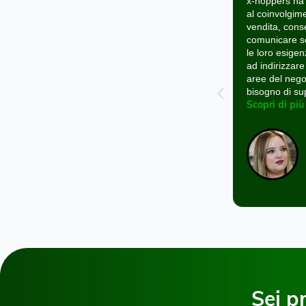
ca
x‑hoppers ha contribuito notevolmente
Dall'in
al coinvolgimento dei clienti nei nostri punti
assisti
vendita, consentendo allo staff di parlare e
ora si 
comunicare senza problemi e di soddisfare
rilevat
le loro esigenze ad esempio, riuscendo
prima d
ad indirizzare il personale verso determinate
un negat
si
aree del negozio, da i clienti che avevano
una cifr
bisogno di supporto.
azienda
si è ora
Scopri di più
Scopri 
Gemma Stratford
Project Manager del team Retail and
Change, di Holland & Barrett
Sei p