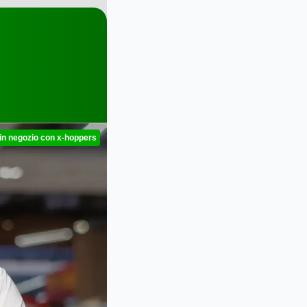
in negozio con x‑hoppers