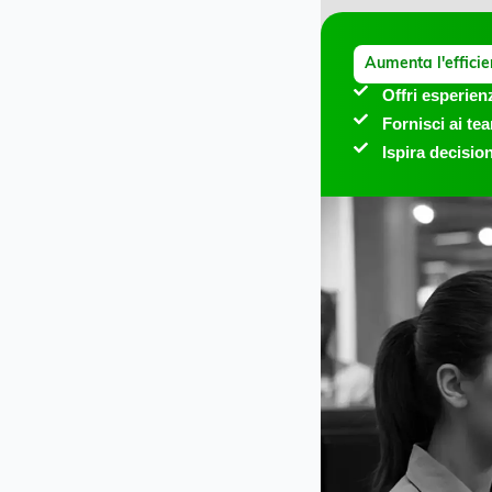
Aumenta l'effici
Offri esperien
Fornisci ai t
Ispira decisio