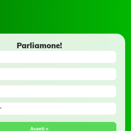
Parliamone!
Avanti »