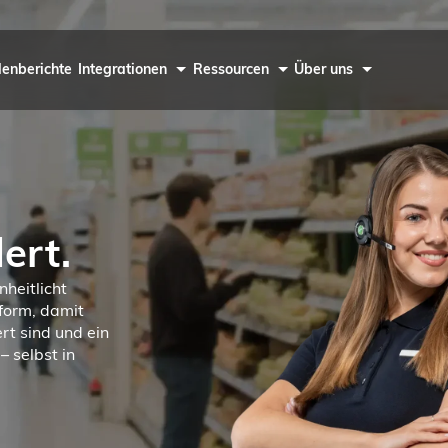
enberichte
Integrationen
Ressourcen
Über uns
ert.
heitlicht
tform, damit
rt sind und ein
 selbst in