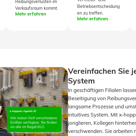
Vertriebs- und
Reibungsverlusten im
Betriebsentscheidung
Verkaufsraum kommt.
en zu treffen.
Mehr erfahren
Mehr erfahren
Vereinfachen Sie j
System
In geschäftigen Filialen lass
Beseitigung von Reibungsverl
langsame Prozesse und umstä
intuitives System. Mit x-hop
jonglieren, Kollegen hinterhe
verschwenden. Sie arbeiten m