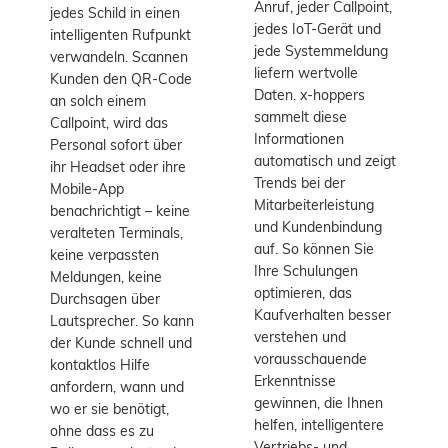
Anruf, jeder Callpoint,
jedes Schild in einen
jedes IoT-Gerät und
intelligenten Rufpunkt
jede Systemmeldung
verwandeln. Scannen
liefern wertvolle
Kunden den QR-Code
Daten. x-hoppers
an solch einem
sammelt diese
Callpoint, wird das
Informationen
Personal sofort über
automatisch und zeigt
ihr Headset oder ihre
Trends bei der
Mobile-App
Mitarbeiterleistung
benachrichtigt – keine
und Kundenbindung
veralteten Terminals,
auf. So können Sie
keine verpassten
Ihre Schulungen
Meldungen, keine
optimieren, das
Durchsagen über
Kaufverhalten besser
Lautsprecher. So kann
verstehen und
der Kunde schnell und
vorausschauende
kontaktlos Hilfe
Erkenntnisse
anfordern, wann und
gewinnen, die Ihnen
wo er sie benötigt,
helfen, intelligentere
ohne dass es zu