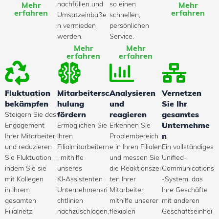
nachfüllen und
so einen
Mehr
Mehr
erfahren
erfahren
Umsatzeinbuße
schnellen,
n vermieden
persönlichen
werden.
Service.
Mehr
Mehr
erfahren
erfahren
Fluktuation
Mitarbeitersc
Analysieren
Vernetzen
bekämpfen
hulung
und
Sie Ihr
Steigern Sie das
fördern
reagieren
gesamtes
Engagement
Ermöglichen Sie
Erkennen Sie
Unternehme
Ihrer Mitarbeiter
Ihren
Problembereich
n
und reduzieren
Filialmitarbeitern
e in Ihren Filialen
Ein vollständiges
Sie Fluktuation,
, mithilfe
und messen Sie
Unified-
indem Sie sie
unseres
die Reaktionszei
Communications
mit Kollegen
KI‑Assistenten
ten Ihrer
-System, das
in Ihrem
Unternehmensri
Mitarbeiter
Ihre Geschäfte
gesamten
chtlinien
mithilfe unserer
mit anderen
Filialnetz
nachzuschlagen,
flexiblen
Geschäftseinhei