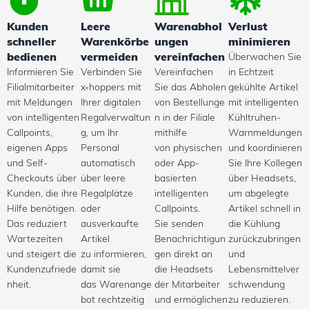
Kunden
Leere
Warenabhol
Verlust
schneller
Warenkörbe
ungen
minimieren
bedienen
vermeiden
vereinfachen
Überwachen Sie
Informieren Sie
Verbinden Sie
Vereinfachen
in Echtzeit
Filialmitarbeiter
x‑hoppers mit
Sie das Abholen
gekühlte Artikel
mit Meldungen
Ihrer digitalen
von Bestellunge
mit intelligenten
von intelligenten
Regalverwaltun
n in der Filiale
Kühltruhen-
Callpoints,
g, um Ihr
mithilfe
Warnmeldungen
eigenen Apps
Personal
von physischen
und koordinieren
und Self-
automatisch
oder App-
Sie Ihre Kollegen
Checkouts über
über leere
basierten
über Headsets,
Kunden, die ihre
Regalplätze
intelligenten
um abgelegte
Hilfe benötigen.
oder
Callpoints.
Artikel schnell in
Das reduziert
ausverkaufte
Sie senden
die Kühlung
Wartezeiten
Artikel
Benachrichtigun
zurückzubringen
und steigert die
zu informieren,
gen direkt an
und
Kundenzufriede
damit sie
die Headsets
Lebensmittelver
nheit.
das Warenange
der Mitarbeiter
schwendung
bot rechtzeitig
und ermöglichen
zu reduzieren.