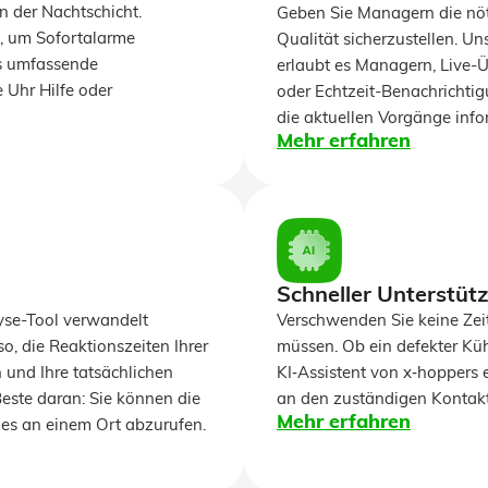
in der Nachtschicht.
Geben Sie Managern die nöt
n, um Sofortalarme
Qualität sicherzustellen. U
ts umfassende
erlaubt es Managern, Live-Ü
 Uhr Hilfe oder
oder Echtzeit-Benachrichtig
die aktuellen Vorgänge infor
Mehr erfahren
Schneller Unterstüt
Verschwenden Sie keine Zei
lyse-Tool verwandelt
müssen. Ob ein defekter Kü
, die Reaktionszeiten Ihrer
KI‑Assistent von x‑hoppers 
und Ihre tatsächlichen
an den zuständigen Kontakt 
Beste daran: Sie können die
Mehr erfahren
les an einem Ort abzurufen.