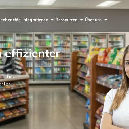
enberichte
Integrationen
Ressourcen
Über uns
effizienter
le bis
arter