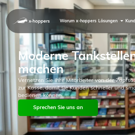
Warum x-hoppers
Lösungen
Kund
Moderne Tankstellen 
machen
Vernetzen Sie Ihre Mitarbeiter von der Zapfsäu
zur Kasse, damit sie Kunden schneller und sm
bedienen können.
Sprechen Sie uns an