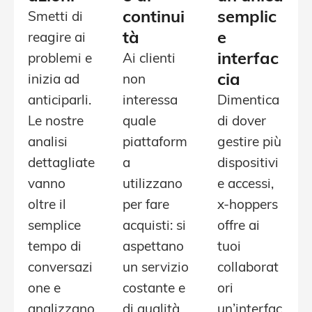
continui
semplic
Smetti di
tà
e
reagire ai
interfac
problemi e
Ai clienti
cia
inizia ad
non
anticiparli.
interessa
Dimentica
Le nostre
quale
di dover
analisi
piattaform
gestire più
dettagliate
a
dispositivi
vanno
utilizzano
e accessi,
oltre il
per fare
x-hoppers
semplice
acquisti: si
offre ai
tempo di
aspettano
tuoi
conversazi
un servizio
collaborat
one e
costante e
ori
analizzano
di qualità.
un’interfac