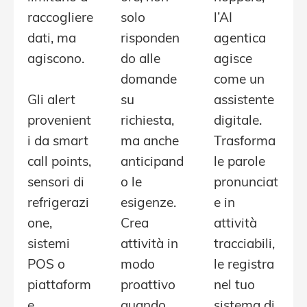
raccogliere
solo
l’AI
dati, ma
risponden
agentica
agiscono.
do alle
agisce
domande
come un
Gli alert
su
assistente
provenient
richiesta,
digitale.
i da smart
ma anche
Trasforma
call points,
anticipand
le parole
sensori di
o le
pronunciat
refrigerazi
esigenze.
e in
one,
Crea
attività
sistemi
attività in
tracciabili,
POS o
modo
le registra
piattaform
proattivo
nel tuo
e
quando
sistema di