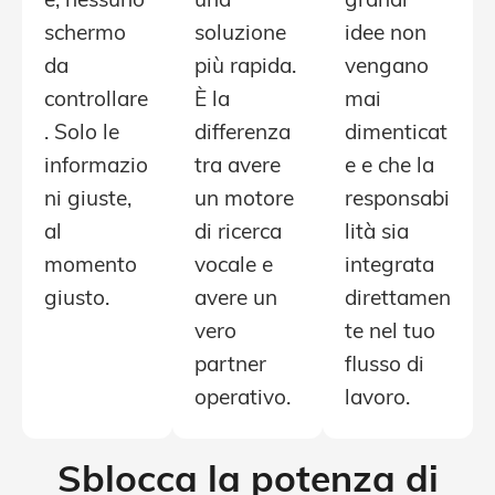
e, nessuno
una
grandi
schermo
soluzione
idee non
da
più rapida.
vengano
controllare
È la
mai
. Solo le
differenza
dimenticat
informazio
tra avere
e e che la
ni giuste,
un motore
responsabi
al
di ricerca
lità sia
momento
vocale e
integrata
giusto.
avere un
direttamen
vero
te nel tuo
partner
flusso di
operativo.
lavoro.
Sblocca la potenza di