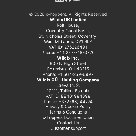
© 2026 x‑hoppers. All Rights Reserved
Wildix UK Limited
Rolt House,
Coventry Canal Basin,
St. Nicholas Street, Coventry,
West Midlands, CV1 4LY
VAT ID: 276226491
Phone: +44 247-718-0770
Wildix Inc.
800 N High Street
Columbus, OH 43215
Phone: +1 567-259-6997
Wildix OÜ – Holding Company
Laeva tn. 2,
10111, Tallinn, Estonia
VAT ID: EE 101984698
Phone: +372 (68) 44774
Privacy & Cookie Policy
Terms & Conditions
x-hoppers Documentation
Contact Us
Customer support