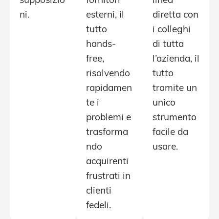
supposizio
fornitori
linea
ni.
esterni, il
diretta con
tutto
i colleghi
hands-
di tutta
free,
l’azienda, il
risolvendo
tutto
rapidamen
tramite un
te i
unico
problemi e
strumento
trasforma
facile da
ndo
usare.
acquirenti
frustrati in
clienti
fedeli.