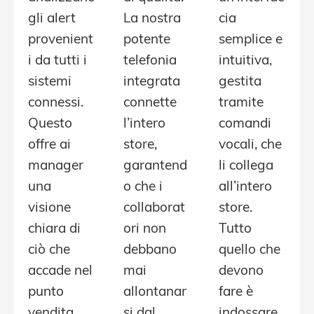
gli alert
La nostra
cia
provenient
potente
semplice e
i da tutti i
telefonia
intuitiva,
sistemi
integrata
gestita
connessi.
connette
tramite
Questo
l’intero
comandi
offre ai
store,
vocali, che
manager
garantend
li collega
una
o che i
all’intero
visione
collaborat
store.
chiara di
ori non
Tutto
ciò che
debbano
quello che
accade nel
mai
devono
punto
allontanar
fare è
vendita,
si dal
indossare