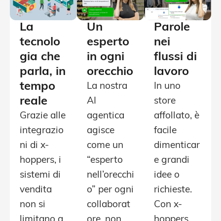
La
Un
Parole
tecnolo
esperto
nei
gia che
in ogni
flussi di
parla, in
orecchio
lavoro
tempo
La nostra
In uno
reale
AI
store
Grazie alle
agentica
affollato, è
integrazio
agisce
facile
ni di x-
come un
dimenticar
hoppers, i
“esperto
e grandi
sistemi di
nell’orecchi
idee o
vendita
o” per ogni
richieste.
non si
collaborat
Con x-
limitano a
ore, non
hoppers,